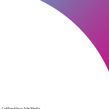
LeMarché
par JobsMedia