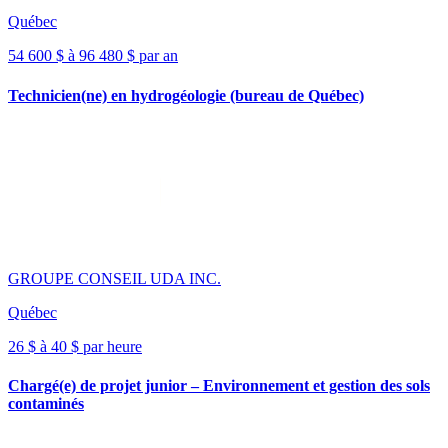
Québec
54 600 $ à 96 480 $ par an
Technicien(ne) en hydrogéologie (bureau de Québec)
GROUPE CONSEIL UDA INC.
Québec
26 $ à 40 $ par heure
Chargé(e) de projet junior – Environnement et gestion des sols
contaminés