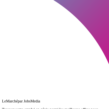
LeMarché
par JobsMedia