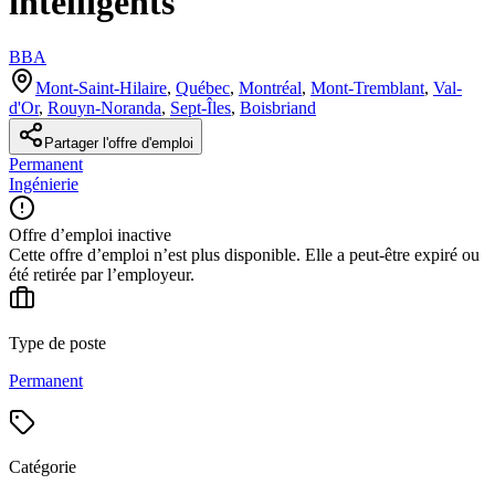
intelligents
BBA
Mont-Saint-Hilaire
,
Québec
,
Montréal
,
Mont-Tremblant
,
Val-
d'Or
,
Rouyn-Noranda
,
Sept-Îles
,
Boisbriand
Partager l'offre d'emploi
Permanent
Ingénierie
Offre d’emploi inactive
Cette offre d’emploi n’est plus disponible. Elle a peut-être expiré ou
été retirée par l’employeur.
Type de poste
Permanent
Catégorie