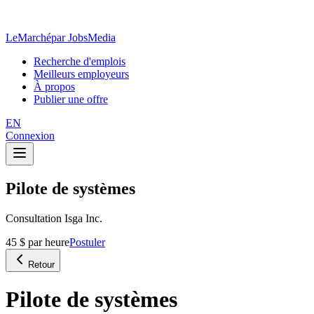
LeMarché
par JobsMedia
Recherche d'emplois
Meilleurs employeurs
À propos
Publier une offre
EN
Connexion
Pilote de systèmes
Consultation Isga Inc.
45 $ par heure
Postuler
Retour
Pilote de systèmes