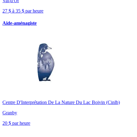
Val-d'Or
27 $ à 35 $ par heure
Aide-aménagiste
Centre D'Interprétation De La Nature Du Lac Boivin (Cinlb)
Granby
20 $ par heure