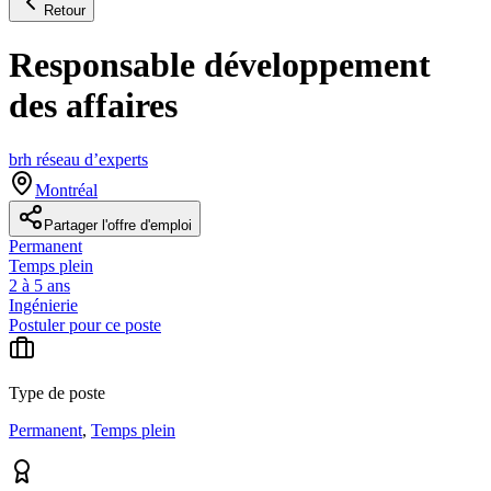
Retour
Responsable développement
des affaires
brh réseau d’experts
Montréal
Partager l'offre d'emploi
Permanent
Temps plein
2 à 5 ans
Ingénierie
Postuler pour ce poste
Type de poste
Permanent
,
Temps plein