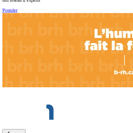
brh réseau d’experts
Postuler