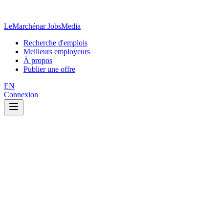
LeMarché
par JobsMedia
Recherche d'emplois
Meilleurs employeurs
À propos
Publier une offre
EN
Connexion