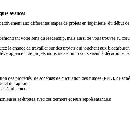
iques avancés
ctivement aux différentes étapes de projets en ingénierie, du début de l
émontrant votre sens du leadership, mais aussi de vous trouver au cœur 
rez la chance de travailler sur des projets qui touchent aux biocarburan
veloppement de projets industriels et innovants visant à décarboner les 
ception des procédés, de schémas de circulation des fluides (PFD), de s
es et de rapports
 des équipements
monieuses et étroites avec ces derniers et leurs représentant.e.s