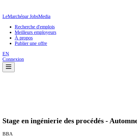
LeMarché
par JobsMedia
Recherche d'emplois
Meilleurs employeurs
À propos
Publier une offre
EN
Connexion
Stage en ingénierie des procédés - Automn
BBA