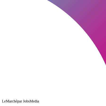
LeMarché
par JobsMedia