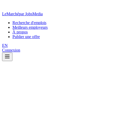
LeMarché
par JobsMedia
Recherche d'emplois
Meilleurs employeurs
À propos
Publier une offre
EN
Connexion