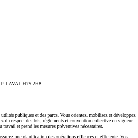
P.P. LAVAL H7S 2H8
s utilités publiques et des parcs. Vous orientez, mobilisez et développez
ez du respect des lois, règlements et convention collective en vigueur.
u travail et prend les mesures préventives nécessaires.
ssurez une planification des opérations efficaces et efficiente. Vos