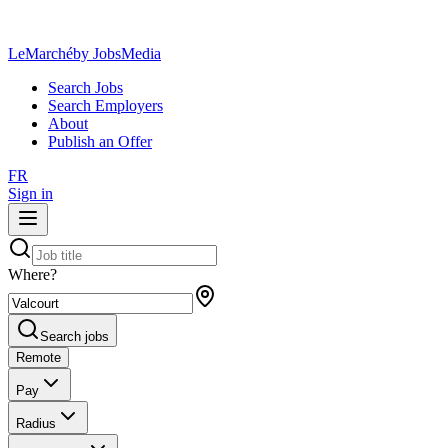
LeMarché
by JobsMedia
Search Jobs
Search Employers
About
Publish an Offer
FR
Sign in
Where?
Search jobs
Remote
Pay
Radius