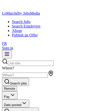
LeMarché
by JobsMedia
Search Jobs
Search Employers
About
Publish an Offer
FR
Sign in
Where?
Search jobs
Remote
Pay
Date posted