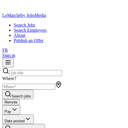
LeMarché
by JobsMedia
Search Jobs
Search Employers
About
Publish an Offer
FR
Sign in
Where?
Search jobs
Remote
Pay
Date posted