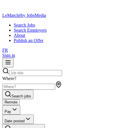
LeMarché
by JobsMedia
Search Jobs
Search Employers
About
Publish an Offer
FR
Sign in
Where?
Search jobs
Remote
Pay
Date posted