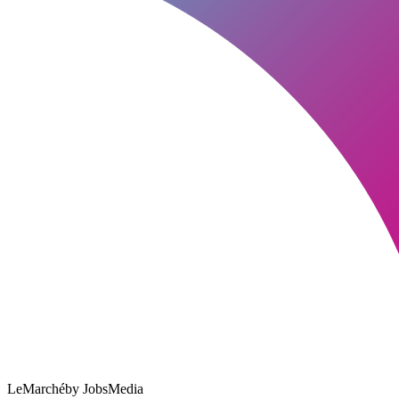
LeMarché
by JobsMedia