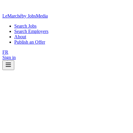
LeMarché
by JobsMedia
Search Jobs
Search Employers
About
Publish an Offer
FR
Sign in