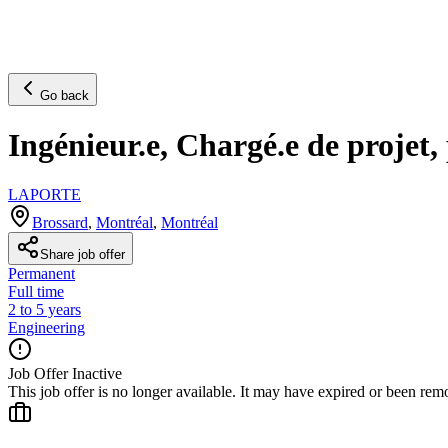
Go back
Ingénieur.e, Chargé.e de projet
LAPORTE
Brossard
,
Montréal
,
Montréal
Share job offer
Permanent
Full time
2 to 5 years
Engineering
Job Offer Inactive
This job offer is no longer available. It may have expired or been re