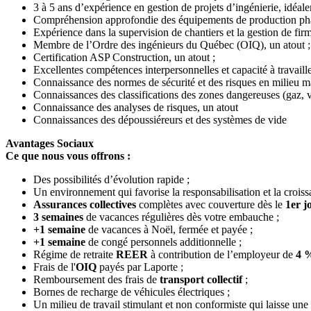
3 à 5 ans d’expérience en gestion de projets d’ingénierie, idéa
Compréhension approfondie des équipements de production pha
Expérience dans la supervision de chantiers et la gestion de fir
Membre de l’Ordre des ingénieurs du Québec (OIQ), un atout ;
Certification ASP Construction, un atout ;
Excellentes compétences interpersonnelles et capacité à travail
Connaissance des normes de sécurité et des risques en milieu m
Connaissances des classifications des zones dangereuses (gaz, vap
Connaissance des analyses de risques, un atout
Connaissances des dépoussiéreurs et des systèmes de vide
Avantages Sociaux
Ce que nous vous offrons :
Des possibilités d’évolution rapide ;
Un environnement qui favorise la responsabilisation et la croiss
Assurances collectives
complètes avec couverture dès le
1er j
3 semaines
de vacances régulières dès votre embauche ;
+1 semaine
de vacances à Noël, fermée et payée ;
+1 semaine
de congé personnels additionnelle ;
Régime de retraite
REER
à contribution de l’employeur de
4 
Frais de l'
OIQ
payés par Laporte ;
Remboursement des frais de
transport
collectif
;
Bornes de recharge de véhicules électriques ;
Un milieu de travail stimulant et non conformiste qui laisse une p