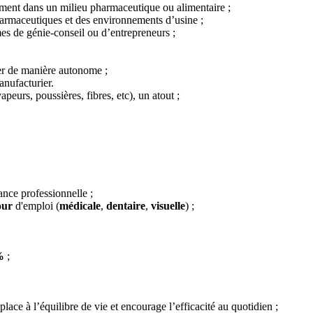
lement dans un milieu pharmaceutique ou alimentaire ;
rmaceutiques et des environnements d’usine ;
mes de génie-conseil ou d’entrepreneurs ;
ler de manière autonome ;
anufacturier.
eurs, poussières, fibres, etc), un atout ;
ance professionnelle ;
our
d'emploi (
médicale
,
dentaire
,
visuelle
) ;
%
;
lace à l’équilibre de vie et encourage l’efficacité au quotidien ;