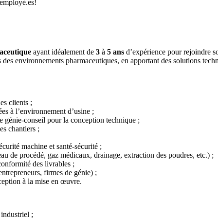
 employé.es!
aceutique
ayant idéalement de
3
à
5
ans
d’expérience pour rejoindre s
dans des environnements pharmaceutiques, en apportant des solutions tec
es clients ;
ées à l’environnement d’usine ;
e génie-conseil pour la conception technique ;
es chantiers ;
écurité machine et santé-sécurité ;
eau de procédé, gaz médicaux, drainage, extraction des poudres, etc.) ;
conformité des livrables ;
entrepreneurs, firmes de génie) ;
nception à la mise en œuvre.
ndustriel ;