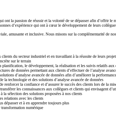
 ont la passion de réussir et la volonté de se dépasser afin d’offrir le m
sonnes d’expérience qui ont à cœur le développement de leurs collègues 
iale, amusante et inclusive. Nous misons sur la complémentarité de nos
ents du secteur industriel et en travaillant à la réussite de leurs projet
crète sur le terrain
planification, le développement, la réalisation et les suivis relatifs au
ructures de données permettant aux clients d’effectuer de l’analyse avanc
s solutions d’analyse avancée de données afin d’améliorer la performanc
r de la technologie et des solutions d’analyse avancée de données
 de renforcer la confiance et d’assurer le succès des clients lors de la 
nsférer les connaissances aux collègues et clients qui envisagent d’utili
à la sélection des solutions proposées à nos clients
s relations avec les clients
us dépasser et à en apprendre toujours plus
ur transformation numérique