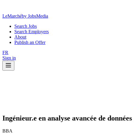
LeMarché
by JobsMedia
Search Jobs
Search Employers
About
Publish an Offer
FR
Sign in
Ingénieur.e en analyse avancée de données
BBA