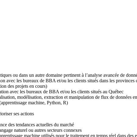
tiques ou dans un autre domaine pertinent à l’analyse avancée de donné
n avec les bureaux de BBA et/ou les clients situés dans les provinces c
tion des projets en cours)
ation avec les bureaux de BBA et/ou les clients situés au Québec
lisation, modélisation, extraction et manipulation de flux de données en
 (apprentissage machine, Python, R)
oriser ses actions
ance des tendances actuelles du marché
angage naturel ou autres secteurs connexes
prentissage machine utilisés pour le traitement en temps réel dans des