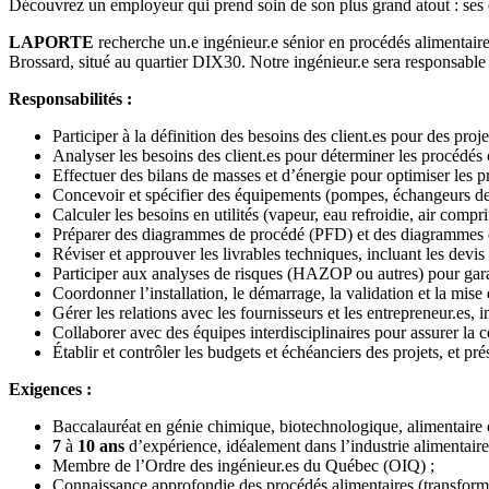
Découvrez un employeur qui prend soin de son plus grand atout : ses
LAPORTE
recherche un.e ingénieur.e sénior en procédés alimentair
Brossard, situé au quartier DIX30. Notre ingénieur.e sera responsable
Responsabilités :
Participer à la définition des besoins des client.es pour des proj
Analyser les besoins des client.es pour déterminer les procédés o
Effectuer des bilans de masses et d’énergie pour optimiser les 
Concevoir et spécifier des équipements (pompes, échangeurs de c
Calculer les besoins en utilités (vapeur, eau refroidie, air comp
Préparer des diagrammes de procédé (PFD) et des diagrammes d
Réviser et approuver les livrables techniques, incluant les devis
Participer aux analyses de risques (HAZOP ou autres) pour garant
Coordonner l’installation, le démarrage, la validation et la mise
Gérer les relations avec les fournisseurs et les entrepreneur.es, in
Collaborer avec des équipes interdisciplinaires pour assurer l
Établir et contrôler les budgets et échéanciers des projets, et pr
Exigences :
Baccalauréat en génie chimique, biotechnologique, alimentaire ou
7
à
10 ans
d’expérience, idéalement dans l’industrie alimentair
Membre de l’Ordre des ingénieur.es du Québec (OIQ) ;
Connaissance approfondie des procédés alimentaires (transformati