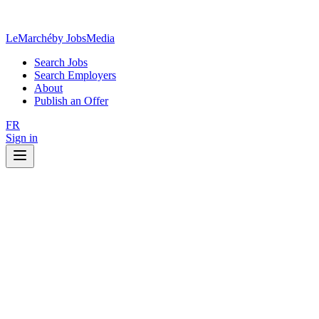
LeMarché
by JobsMedia
Search Jobs
Search Employers
About
Publish an Offer
FR
Sign in