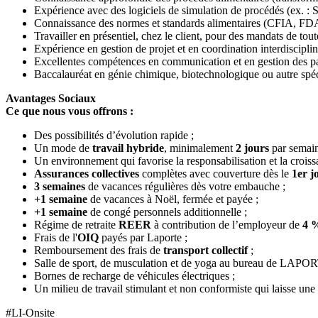
Expérience avec des logiciels de simulation de procédés (ex. :
Connaissance des normes et standards alimentaires (CFIA, 
Travailler en présentiel, chez le client, pour des mandats de tout
Expérience en gestion de projet et en coordination interdisciplin
Excellentes compétences en communication et en gestion des par
Baccalauréat en génie chimique, biotechnologique ou autre spéci
Avantages Sociaux
Ce que nous vous offrons :
Des possibilités d’évolution rapide ;
Un mode de
travail hybride
, minimalement
2 jours
par semai
Un environnement qui favorise la responsabilisation et la croiss
Assurances collectives
complètes avec couverture dès le
1er j
3 semaines
de vacances régulières dès votre embauche ;
+1 semaine
de vacances à Noël, fermée et payée ;
+1 semaine
de congé personnels additionnelle ;
Régime de retraite
REER
à contribution de l’employeur de
4 
Frais de l'
OIQ
payés par Laporte ;
Remboursement des frais de
transport
collectif
;
Salle de sport, de musculation et de yoga au bureau de LAPO
Bornes de recharge de véhicules électriques ;
Un milieu de travail stimulant et non conformiste qui laisse une p
#LI-Onsite