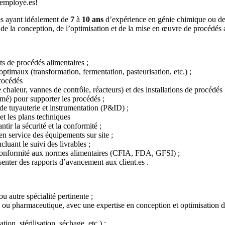
 employé.es!
es ayant idéalement de
7
à
10 ans
d’expérience en génie chimique ou des
 de la conception, de l’optimisation et de la mise en œuvre de procédés 
ets de procédés alimentaires ;
ptimaux (transformation, fermentation, pasteurisation, etc.) ;
procédés
haleur, vannes de contrôle, réacteurs) et des installations de procédés 
rimé) pour supporter les procédés ;
e tuyauterie et instrumentation (P&ID) ;
 et les plans techniques
ir la sécurité et la conformité ;
 en service des équipements sur site ;
cluant le suivi des livrables ;
a conformité aux normes alimentaires (CFIA, FDA, GFSI) ;
ésenter des rapports d’avancement aux client.es .
 autre spécialité pertinente ;
e ou pharmaceutique, avec une expertise en conception et optimisation d
on, stérilisation, séchage, etc.) ;