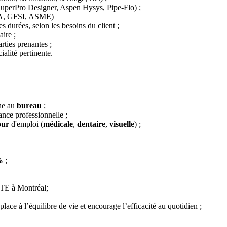
 SuperPro Designer, Aspen Hysys, Pipe-Flo) ;
FDA, GFSI, ASME)
es durées, selon les besoins du client ;
aire ;
ties prenantes ;
alité pertinente.
ne au
bureau
;
ance professionnelle ;
our
d'emploi (
médicale
,
dentaire
,
visuelle
) ;
%
;
RTE à Montréal;
lace à l’équilibre de vie et encourage l’efficacité au quotidien ;