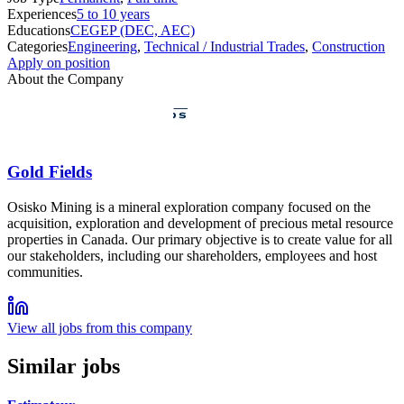
Experiences
5 to 10 years
Educations
CEGEP (DEC, AEC)
Categories
Engineering
,
Technical / Industrial Trades
,
Construction
Apply on position
About the Company
Gold Fields
Osisko Mining is a mineral exploration company focused on the
acquisition, exploration and development of precious metal resource
properties in Canada. Our primary objective is to create value for all
our stakeholders, including our shareholders, employees and host
communities.
View all jobs from this company
Similar jobs