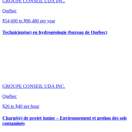
GROUPE CONSEIL UDA INC.
Québec
$54,600 to $96,480 per year
Technicien(ne) en hydrogéologie (bureau de Québec)
GROUPE CONSEIL UDA INC.
Québec
$26 to $40 per hour
Chargé(e) de projet junior – Environnement et gestion des sols
contaminés