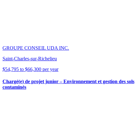
GROUPE CONSEIL UDA INC.
Saint-Charles-sur-Richelieu
$54,795 to $66,300 per year
Chargé(e) de projet junior – Environnement et gestion des sols
contaminés