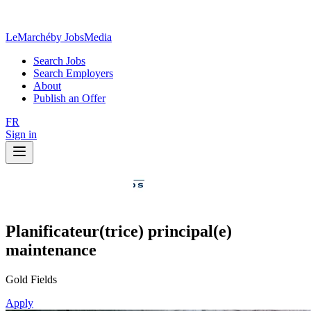
LeMarché
by JobsMedia
Search Jobs
Search Employers
About
Publish an Offer
FR
Sign in
Planificateur(trice) principal(e)
maintenance
Gold Fields
Apply