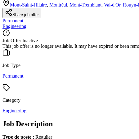
Mont-Saint-Hilaire
,
Montréal
,
Mont-Tremblant
,
Val-d'Or
,
Rouyn-
Share job offer
Permanent
Engineering
Job Offer Inactive
This job offer is no longer available. It may have expired or been re
Job Type
Permanent
Category
Engineering
Job Description
Type de poste :
Régulier