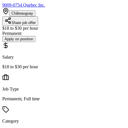
9009-0754 Quebec Inc.
Châteauguay
Share job offer
$18 to $30 per hour
Permanent
Apply on position
Salary
$18 to $30 per hour
Job Type
Permanent, Full time
Category