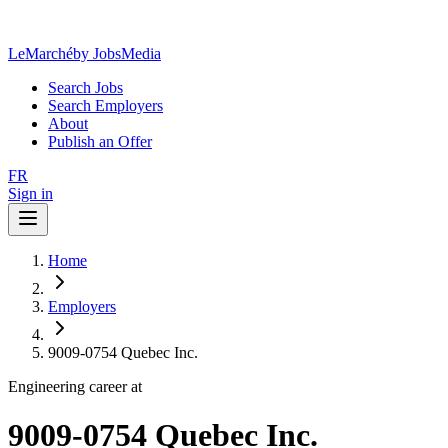
LeMarché
by JobsMedia
Search Jobs
Search Employers
About
Publish an Offer
FR
Sign in
Home
Employers
9009-0754 Quebec Inc.
Engineering career at
9009-0754 Quebec Inc.