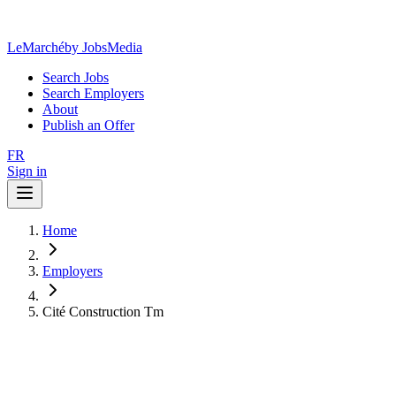
LeMarché
by JobsMedia
Search Jobs
Search Employers
About
Publish an Offer
FR
Sign in
Home
Employers
Cité Construction Tm