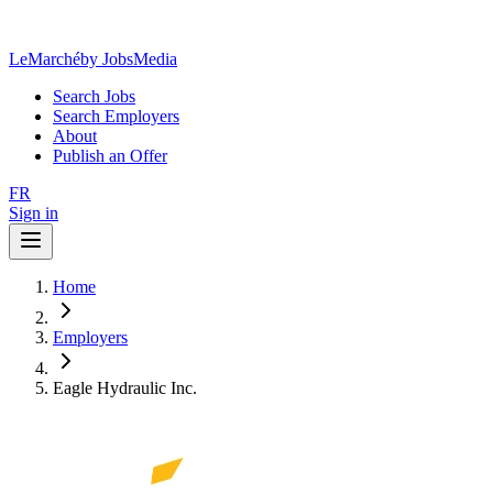
LeMarché
by JobsMedia
Search Jobs
Search Employers
About
Publish an Offer
FR
Sign in
Home
Employers
Eagle Hydraulic Inc.