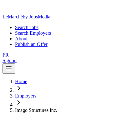
LeMarché
by JobsMedia
Search Jobs
Search Employers
About
Publish an Offer
FR
Sign in
Home
Employers
Imago Structures Inc.