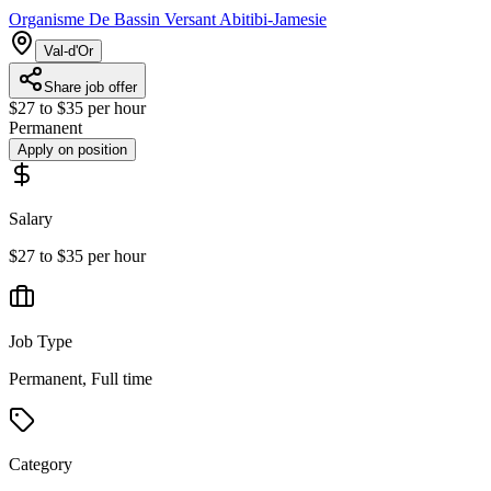
Organisme De Bassin Versant Abitibi-Jamesie
Val-d'Or
Share job offer
$27 to $35 per hour
Permanent
Apply on position
Salary
$27 to $35 per hour
Job Type
Permanent, Full time
Category