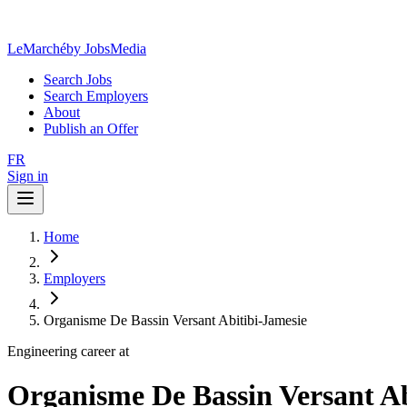
LeMarché
by JobsMedia
Search Jobs
Search Employers
About
Publish an Offer
FR
Sign in
Home
Employers
Organisme De Bassin Versant Abitibi-Jamesie
Engineering career at
Organisme De Bassin Versant Ab