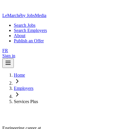
LeMarché
by JobsMedia
Search Jobs
Search Employers
About
Publish an Offer
FR
Sign in
Home
Employers
Services Plus
Engineering career at