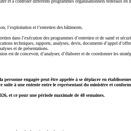
ter et à contrôler différents programmes organisationnels fédéraux en lie
n, l’exploitation et l’entretien des bâtiments.
tretien dans l’exécution des programmes d’entretien et de santé et sécuri
ications techniques, rapports, analyses, devis, documents d’appel d’offr
alyses et de présentations.
sion est de concevoir, d’analyser, d’élaborer et de coordonner les stratég
ue la personne engagée peut être appelée à se déplacer en établissem
ce suite à une entente entre le représentant du ministère et conform
2026, et ce pour une période maximale de 48 semaines.