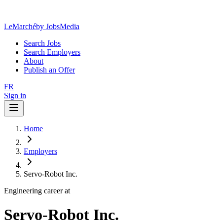
LeMarché
by JobsMedia
Search Jobs
Search Employers
About
Publish an Offer
FR
Sign in
Home
Employers
Servo-Robot Inc.
Engineering career at
Servo-Robot Inc.