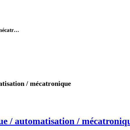
 mécatr…
atisation / mécatronique
ue / automatisation / mécatroniq