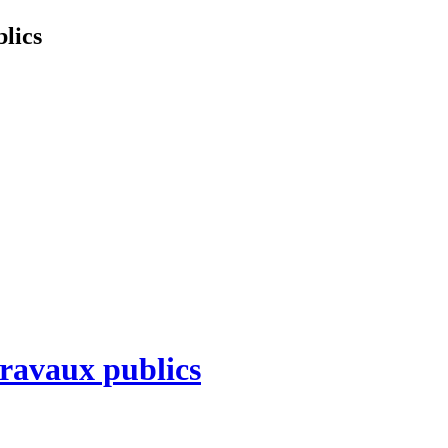
blics
 travaux publics