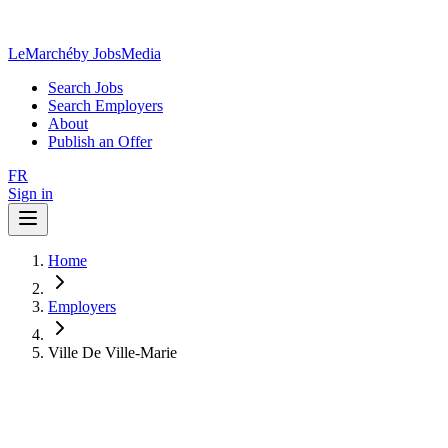
LeMarché
by JobsMedia
Search Jobs
Search Employers
About
Publish an Offer
FR
Sign in
Home
Employers
Ville De Ville-Marie