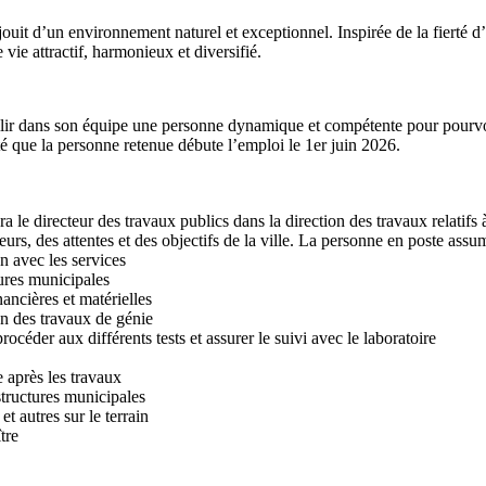
ouit d’un environnement naturel et exceptionnel. Inspirée de la fierté d’
vie attractif, harmonieux et diversifié.
llir dans son équipe une personne dynamique et compétente pour pourvoir
té que la personne retenue débute l’emploi le 1er juin 2026.
a le directeur des travaux publics dans la direction des travaux relatifs 
aleurs, des attentes et des objectifs de la ville. La personne en poste ass
n avec les services
tures municipales
ancières et matérielles
ion des travaux de génie
océder aux différents tests et assurer le suivi avec le laboratoire
e après les travaux
structures municipales
t autres sur le terrain
tre