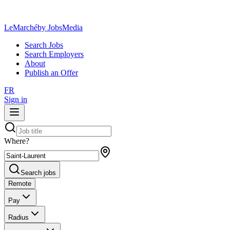
LeMarché
by JobsMedia
Search Jobs
Search Employers
About
Publish an Offer
FR
Sign in
Where?
Search jobs
Remote
Pay
Radius