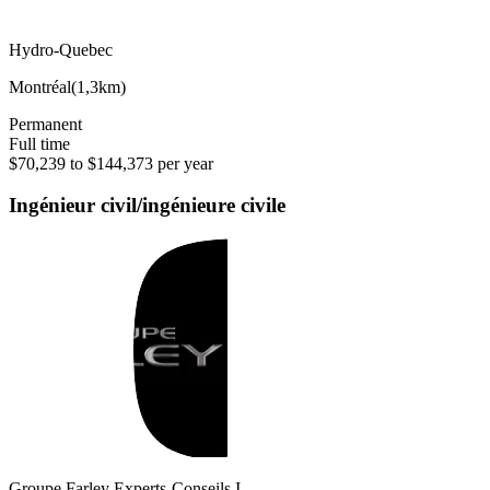
Hydro-Quebec
Montréal
(
1,3km
)
Permanent
Full time
$70,239 to $144,373 per year
Ingénieur civil/ingénieure civile
Groupe Farley Experts-Conseils I…