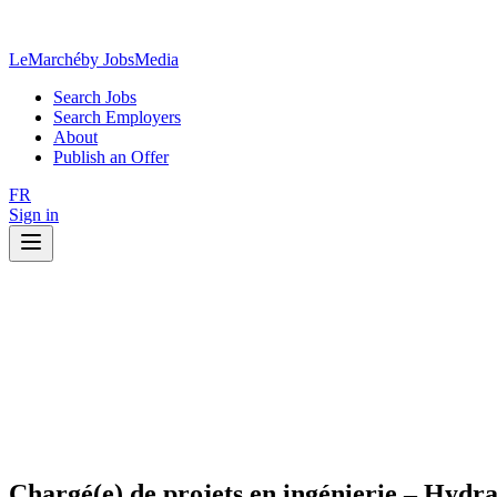
LeMarché
by JobsMedia
Search Jobs
Search Employers
About
Publish an Offer
FR
Sign in
Chargé(e) de projets en ingénierie – Hydr