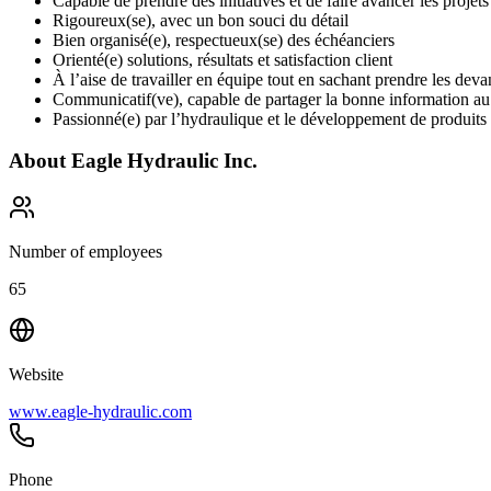
Capable de prendre des initiatives et de faire avancer les projets
Rigoureux(se), avec un bon souci du détail
Bien organisé(e), respectueux(se) des échéanciers
Orienté(e) solutions, résultats et satisfaction client
À l’aise de travailler en équipe tout en sachant prendre les deva
Communicatif(ve), capable de partager la bonne information 
Passionné(e) par l’hydraulique et le développement de produits
About
Eagle Hydraulic Inc.
Number of employees
65
Website
www.eagle-hydraulic.com
Phone