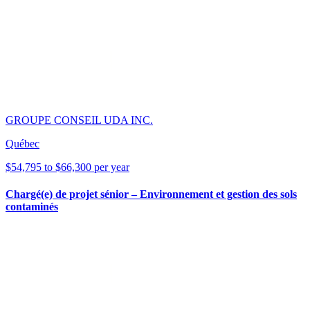
GROUPE CONSEIL UDA INC.
Québec
$54,795 to $66,300 per year
Chargé(e) de projet sénior – Environnement et gestion des sols
contaminés