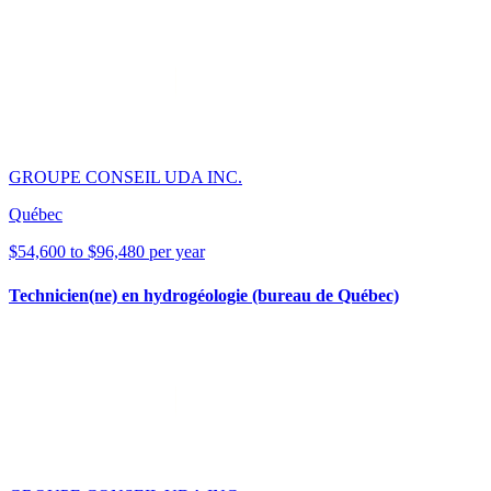
GROUPE CONSEIL UDA INC.
Québec
$54,600 to $96,480 per year
Technicien(ne) en hydrogéologie (bureau de Québec)