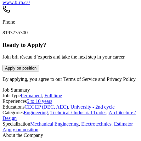
www.b-rh.ca/
Phone
8193735300
Ready to Apply?
Join brh réseau d’experts and take the next step in your career.
Apply on position
By applying, you agree to our Terms of Service and Privacy Policy.
Job Summary
Job Type
Permanent
,
Full time
Experiences
5 to 10 years
Educations
CEGEP (DEC, AEC)
,
University - 2nd cycle
Categories
Engineering
,
Technical / Industrial Trades
,
Architecture /
Design
Specialization
Mechanical Engineering
,
Electrotechnics
,
Estimator
Apply on position
About the Company