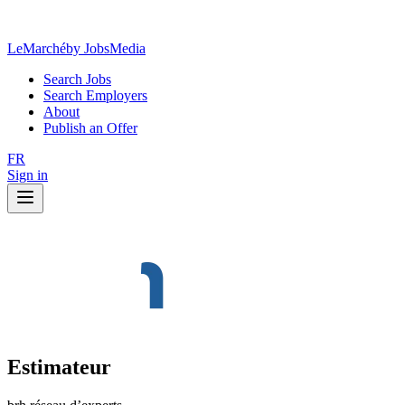
LeMarché
by JobsMedia
Search Jobs
Search Employers
About
Publish an Offer
FR
Sign in
Estimateur