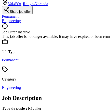
Val-d'Or
,
Rouyn-Noranda
Share job offer
Permanent
Engineering
Job Offer Inactive
This job offer is no longer available. It may have expired or been re
Job Type
Permanent
Category
Engineering
Job Description
Type de poste :
Régulier