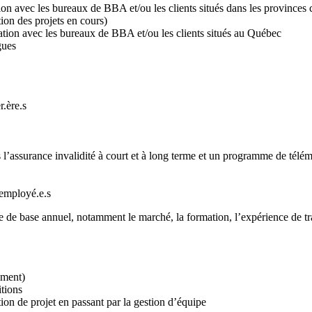
n avec les bureaux de BBA et/ou les clients situés dans les provinces c
tion des projets en cours)
ation avec les bureaux de BBA et/ou les clients situés au Québec
gues
.ère.s
l’assurance invalidité à court et à long terme et un programme de télé
employé.e.s
e base annuel, notamment le marché, la formation, l’expérience de trav
ement)
itions
tion de projet en passant par la gestion d’équipe