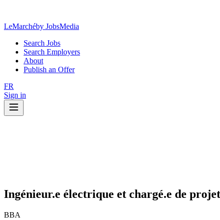
LeMarché
by JobsMedia
Search Jobs
Search Employers
About
Publish an Offer
FR
Sign in
Ingénieur.e électrique et chargé.e de proje
BBA