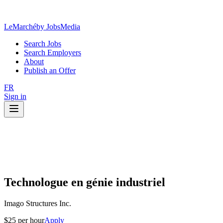
LeMarché
by JobsMedia
Search Jobs
Search Employers
About
Publish an Offer
FR
Sign in
Technologue en génie industriel
Imago Structures Inc.
$25 per hour
Apply