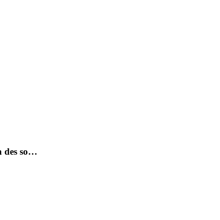
n des so…