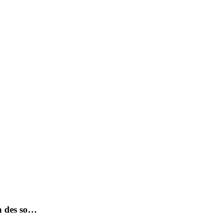
n des so…