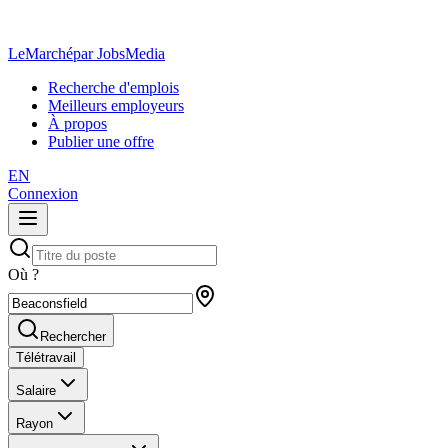
LeMarché
par JobsMedia
Recherche d'emplois
Meilleurs employeurs
À propos
Publier une offre
EN
Connexion
Où ?
Rechercher
Télétravail
Salaire
Rayon