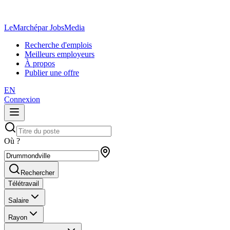
LeMarché
par JobsMedia
Recherche d'emplois
Meilleurs employeurs
À propos
Publier une offre
EN
Connexion
Où ?
Rechercher
Télétravail
Salaire
Rayon