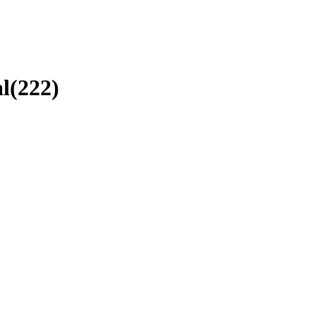
l
(
222
)