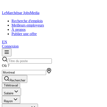
LeMarché
par JobsMedia
Recherche d'emplois
Meilleurs employeurs
À propos
Publier une offre
EN
Connexion
Où ?
Rechercher
Télétravail
Salaire
Rayon