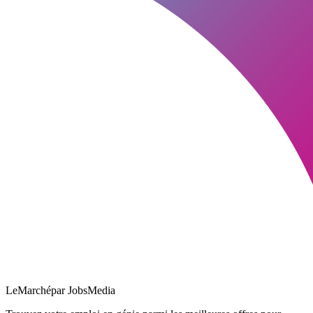
LeMarché
par JobsMedia