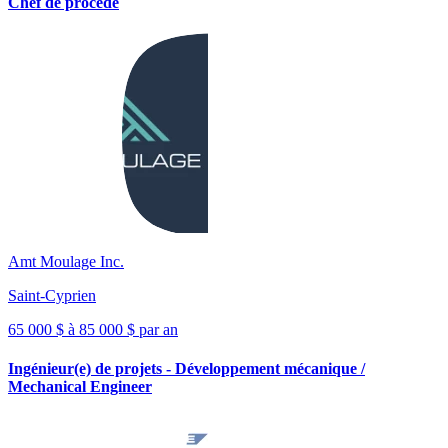
Chef de procédé
Amt Moulage Inc.
Saint-Cyprien
65 000 $ à 85 000 $ par an
Ingénieur(e) de projets - Développement mécanique /
Mechanical Engineer