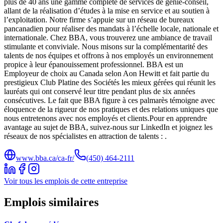
plus de 40 ans une gamme complète de services de génie-conseil,
allant de la réalisation d’études à la mise en service et au soutien à
l’exploitation. Notre firme s’appuie sur un réseau de bureaux
pancanadien pour réaliser des mandats à l’échelle locale, nationale et
internationale. Chez BBA, vous trouverez une ambiance de travail
stimulante et conviviale. Nous misons sur la complémentarité des
talents de nos équipes et offrons à nos employés un environnement
propice à leur épanouissement professionnel. BBA est un
Employeur de choix au Canada selon Aon Hewitt et fait partie du
prestigieux Club Platine des Sociétés les mieux gérées qui réunit les
lauréats qui ont conservé leur titre pendant plus de six années
consécutives. Le fait que BBA figure à ces palmarès témoigne avec
éloquence de la rigueur de nos pratiques et des relations uniques que
nous entretenons avec nos employés et clients.Pour en apprendre
avantage au sujet de BBA, suivez-nous sur LinkedIn et joignez les
réseaux de nos spécialistes en attraction de talents : .
www.bba.ca/ca-fr/
(450) 464-2111
Voir tous les emplois de cette entreprise
Emplois similaires