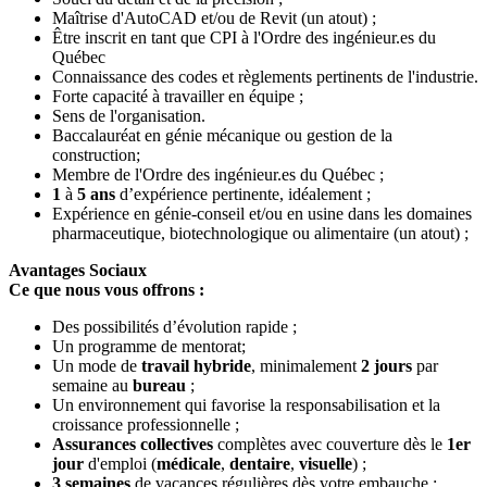
Maîtrise d'AutoCAD et/ou de Revit (un atout) ;
Être inscrit en tant que CPI à l'Ordre des ingénieur.es du
Québec
Connaissance des codes et règlements pertinents de l'industrie.
Forte capacité à travailler en équipe ;
Sens de l'organisation.
Baccalauréat en génie mécanique ou gestion de la
construction;
Membre de l'Ordre des ingénieur.es du Québec ;
1
à
5 ans
d’expérience pertinente, idéalement ;
Expérience en génie-conseil et/ou en usine dans les domaines
pharmaceutique, biotechnologique ou alimentaire (un atout) ;
Avantages Sociaux
Ce que nous vous offrons :
Des possibilités d’évolution rapide ;
Un programme de mentorat;
Un mode de
travail hybride
, minimalement
2 jours
par
semaine au
bureau
;
Un environnement qui favorise la responsabilisation et la
croissance professionnelle ;
Assurances collectives
complètes avec couverture dès le
1er
jour
d'emploi (
médicale
,
dentaire
,
visuelle
) ;
3 semaines
de vacances régulières dès votre embauche ;