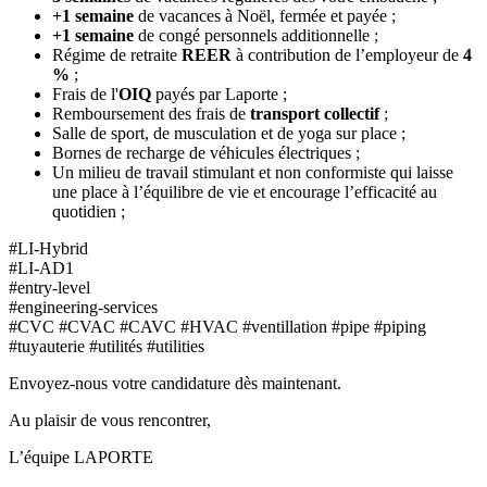
+1 semaine
de vacances à Noël, fermée et payée ;
+1 semaine
de congé personnels additionnelle ;
Régime de retraite
REER
à contribution de l’employeur de
4
%
;
Frais de l'
OIQ
payés par Laporte ;
Remboursement des frais de
transport
collectif
;
Salle de sport, de musculation et de yoga sur place ;
Bornes de recharge de véhicules électriques ;
Un milieu de travail stimulant et non conformiste qui laisse
une place à l’équilibre de vie et encourage l’efficacité au
quotidien ;
#LI-Hybrid
#LI-AD1
#entry-level
#engineering-services
#CVC #CVAC #CAVC #HVAC #ventillation #pipe #piping
#tuyauterie #utilités #utilities
Envoyez-nous votre candidature dès maintenant.
Au plaisir de vous rencontrer,
L’équipe LAPORTE