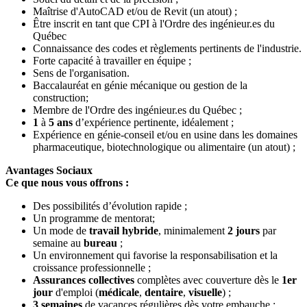
Maîtrise d'AutoCAD et/ou de Revit (un atout) ;
Être inscrit en tant que CPI à l'Ordre des ingénieur.es du
Québec
Connaissance des codes et règlements pertinents de l'industrie.
Forte capacité à travailler en équipe ;
Sens de l'organisation.
Baccalauréat en génie mécanique ou gestion de la
construction;
Membre de l'Ordre des ingénieur.es du Québec ;
1
à
5 ans
d’expérience pertinente, idéalement ;
Expérience en génie-conseil et/ou en usine dans les domaines
pharmaceutique, biotechnologique ou alimentaire (un atout) ;
Avantages Sociaux
Ce que nous vous offrons :
Des possibilités d’évolution rapide ;
Un programme de mentorat;
Un mode de
travail hybride
, minimalement
2 jours
par
semaine au
bureau
;
Un environnement qui favorise la responsabilisation et la
croissance professionnelle ;
Assurances collectives
complètes avec couverture dès le
1er
jour
d'emploi (
médicale
,
dentaire
,
visuelle
) ;
3 semaines
de vacances régulières dès votre embauche ;