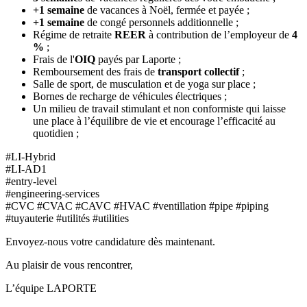
+1 semaine
de vacances à Noël, fermée et payée ;
+1 semaine
de congé personnels additionnelle ;
Régime de retraite
REER
à contribution de l’employeur de
4
%
;
Frais de l'
OIQ
payés par Laporte ;
Remboursement des frais de
transport
collectif
;
Salle de sport, de musculation et de yoga sur place ;
Bornes de recharge de véhicules électriques ;
Un milieu de travail stimulant et non conformiste qui laisse
une place à l’équilibre de vie et encourage l’efficacité au
quotidien ;
#LI-Hybrid
#LI-AD1
#entry-level
#engineering-services
#CVC #CVAC #CAVC #HVAC #ventillation #pipe #piping
#tuyauterie #utilités #utilities
Envoyez-nous votre candidature dès maintenant.
Au plaisir de vous rencontrer,
L’équipe LAPORTE