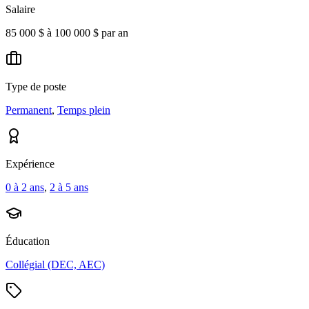
Salaire
85 000 $ à 100 000 $ par an
Type de poste
Permanent
,
Temps plein
Expérience
0 à 2 ans
,
2 à 5 ans
Éducation
Collégial (DEC, AEC)