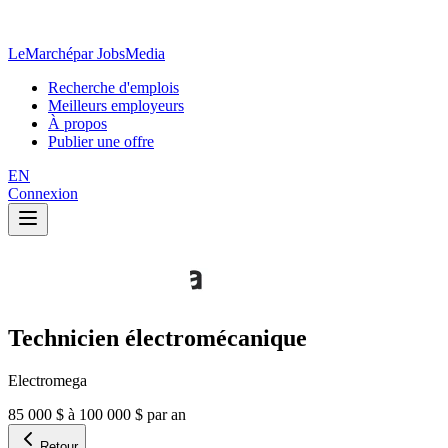
LeMarché
par JobsMedia
Recherche d'emplois
Meilleurs employeurs
À propos
Publier une offre
EN
Connexion
Technicien électromécanique
Electromega
85 000 $ à 100 000 $ par an
Retour