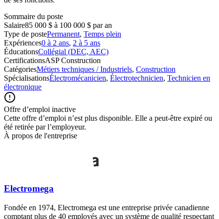
Sommaire du poste
Salaire
85 000 $ à 100 000 $ par an
Type de poste
Permanent
,
Temps plein
Expériences
0 à 2 ans
,
2 à 5 ans
Éducations
Collégial (DEC, AEC)
Certifications
ASP Construction
Catégories
Métiers techniques / Industriels
,
Construction
Spécialisations
Électromécanicien
,
Électrotechnicien
,
Technicien en
électronique
Offre d’emploi inactive
Cette offre d’emploi n’est plus disponible. Elle a peut-être expiré ou
été retirée par l’employeur.
À propos de l'entreprise
Electromega
Fondée en 1974, Electromega est une entreprise privée canadienne
comptant plus de 40 employés avec un système de qualité respectant