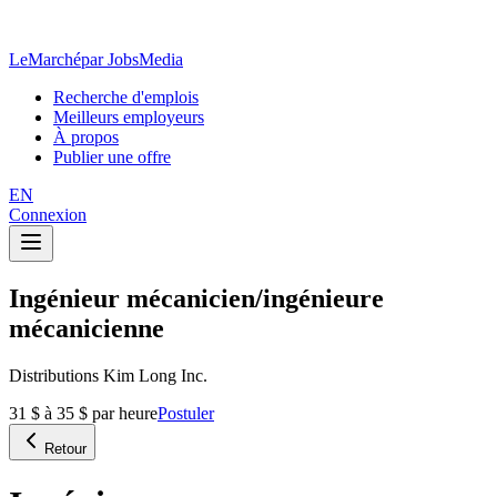
LeMarché
par JobsMedia
Recherche d'emplois
Meilleurs employeurs
À propos
Publier une offre
EN
Connexion
Ingénieur mécanicien/ingénieure
mécanicienne
Distributions Kim Long Inc.
31 $ à 35 $ par heure
Postuler
Retour