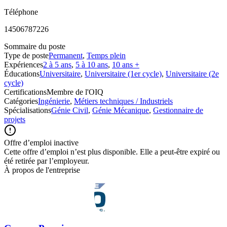
Téléphone
14506787226
Sommaire du poste
Type de poste
Permanent
,
Temps plein
Expériences
2 à 5 ans
,
5 à 10 ans
,
10 ans +
Éducations
Universitaire
,
Universitaire (1er cycle)
,
Universitaire (2e
cycle)
Certifications
Membre de l'OIQ
Catégories
Ingénierie
,
Métiers techniques / Industriels
Spécialisations
Génie Civil
,
Génie Mécanique
,
Gestionnaire de
projets
Offre d’emploi inactive
Cette offre d’emploi n’est plus disponible. Elle a peut-être expiré ou
été retirée par l’employeur.
À propos de l'entreprise