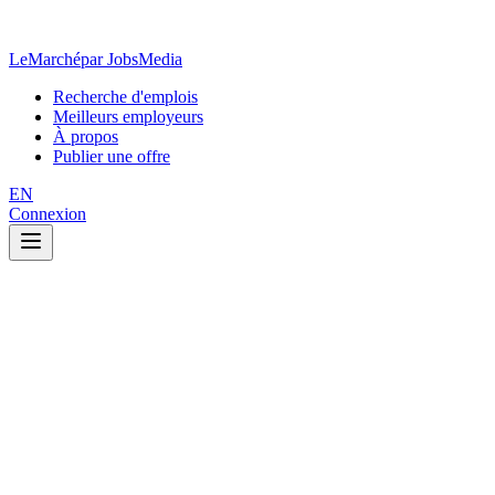
LeMarché
par JobsMedia
Recherche d'emplois
Meilleurs employeurs
À propos
Publier une offre
EN
Connexion