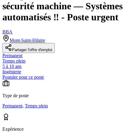
sécurité machine — Systèmes
automatisés ‼️ - Poste urgent
BBA
Mont-Saint-Hilaire
Partager l'offre d'emploi
Permanent
Temps plein
5 à 10 ans
Ingénierie
Postuler pour ce poste
Type de poste
Permanent
,
Temps plein
Expérience