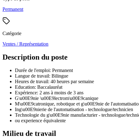
Permanent
Catégorie
Ventes / Représentation
Description du poste
Durée de l'emploi: Permanent
Langue de travail: Bilingue
Heures de travail: 40 heures par semaine
Education: Baccalauréat
Expérience: 2 ans à moins de 3 ans
G\u00E9nie \u00E9lectrom\u00E9canique
M\u00E9catronique, robotique et g\u00E9nie de l'automatisati
Ing\u00E9nierie de l'automatisation - technologue/technicien
Technologie du g\u00E9nie manufacturier - technologue/techni
ou experience équivalente
Milieu de travail