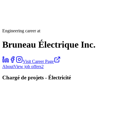
Engineering career at
Bruneau Électrique Inc.
Visit Career Page
About
View job offers
2
Chargé de projets - Électricité