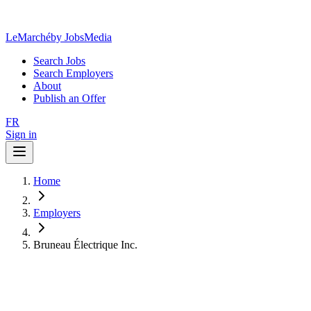
LeMarché
by JobsMedia
Search Jobs
Search Employers
About
Publish an Offer
FR
Sign in
Home
Employers
Bruneau Électrique Inc.