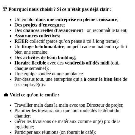
🎁
Pourquoi nous choisir? Si ce n’était pas déjà clair :
Un emploi
dans une entreprise en pleine croissance
;
Des
projets d’envergure
;
Des
chances réelles d’avancement
- on reconnaît le talent;
Assurances collectives;
RÉER
collectif (parce qu’on pense à toi à long terme);
Un
tirage hebdomadaire
; un petit cadeau inattendu ça fini
bien une semaine;
Des
activités de team building
;
Horaire flexible
avec des
vendredis off dès midi
(oui,
chaque semaine!);
Une équipe soudée et une ambiance
Par-dessus tout, une entreprise qui a
à cœur le
bien être
de
ses employé(e)s.
💼
Voici ce qu’on te confie
:
Travailler main dans la main avec ton Directeur de projet;
Planifier les travaux pour que tout roule dès le début du
chantier;
Gérer les livraisons de matériaux comme un(e) pro de la
logistique;
Participer aux réunions (on fournit le café);