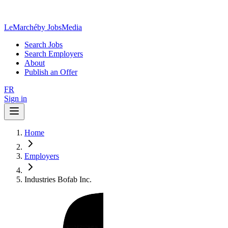
LeMarché
by JobsMedia
Search Jobs
Search Employers
About
Publish an Offer
FR
Sign in
Home
Employers
Industries Bofab Inc.