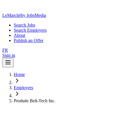
LeMarché
by JobsMedia
Search Jobs
Search Employers
About
Publish an Offer
FR
Sign in
Home
Employers
Produits Belt-Tech Inc.